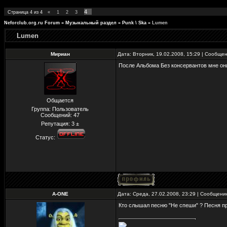
4
Страница
4
из
4
«
1
2
3
Neforclub.org.ru Forum
»
Музыкальный раздел
»
Punk \ Ska
»
Lumen
Lumen
Мириан
Дата: Вторник, 19.02.2008, 15:29 | Сообще
После Альбома Без консервантов мне он
Общается
Группа: Пользователь
Сообщений:
47
Репутация:
3
±
Статус:
A-ONE
Дата: Среда, 27.02.2008, 23:29 | Сообщен
Кто слышал песню "Не спеши" ? Песня пр