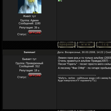
Живёт тут
Группа: Админ
Сообщений:
1180
Репутация:
39
±
Статус:
Sammael
Дата: Воскресенье, 30.03.2008, 14:22 | Со
Люмен панк-рок,и то только альбом (2003
Бывает тут
Очень нравиться альбом Правда(2007) - 
Группа: Проверенный
Песня "Гореть" - тесккт просто мего си
Сообщений:
312
А песенку "Фак ОФф" - по гитаре пробыв
Репутация:
18
±
Статус:
"Мабуть, любов - найбільша зрада собі самому.Ко
Куди повертатися?У порожнечу?"(с)