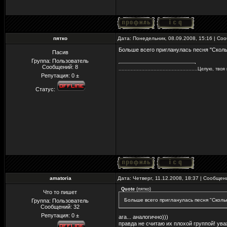
пятко
Дата: Понедельник, 08.09.2008, 15:16 | С
Больше всего пригланулась песня "Сколько
Пасив
Группа: Пользователь
Сообщений:
8
....................................................Целую, тво
Репутация:
0
±
Статус:
amatoria
Дата: Четверг, 11.12.2008, 18:37 | Сообще
Quote
(
пятко
)
Что то пишет
Больше всего пригланулась песня "Сколь
Группа: Пользователь
Сообщений:
32
Репутация:
0
±
ага... аналогично)))
правда не считаю их плохой группой! уваж