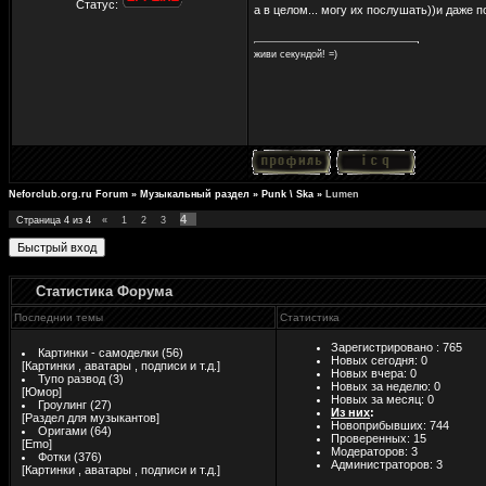
Статус:
а в целом... могу их послушать))и даже 
живи секундой! =)
Neforclub.org.ru Forum
»
Музыкальный раздел
»
Punk \ Ska
»
Lumen
4
Страница
4
из
4
«
1
2
3
Статистика Форума
Последнии темы
Статистика
Зарегистрировано : 765
Картинки - самоделки
(56)
Новых сегодня: 0
[
Картинки , аватары , подписи и т.д.
]
Новых вчера: 0
Тупо развод
(3)
Новых за неделю: 0
[
Юмор
]
Новых за месяц: 0
Гроулинг
(27)
Из них
:
[
Раздел для музыкантов
]
Новоприбывших: 744
Оригами
(64)
Проверенных:
15
[
Emo
]
Модераторов: 3
Фотки
(376)
Администраторов: 3
[
Картинки , аватары , подписи и т.д.
]