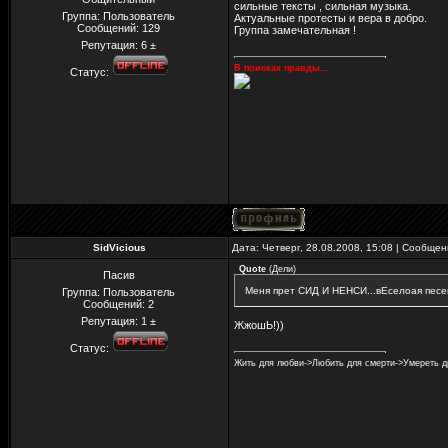
сильные тексты , сильная музыка.
Группа: Пользователь
Актуальные протесты и вера в добро.
Сообщений:
129
Группа замечательная !
Репутация:
6
±
В поисках правды...
Статус:
SidVicious
Дата: Четверг, 28.08.2008, 15:08 | Сообще
Quote
(
Дели
)
Пасив
Меня прет СИД И НЕНСИ...вЕселоая песе
Группа: Пользователь
Сообщений:
2
Репутация:
1
±
ЖжошЬ!))
Статус:
Жить для любви->Любить для смерти->Умереть дру