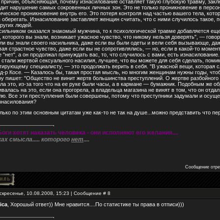
 причин, объясняющая, почему изнасилование оставляет такую глубокую травму, заклю
дит нарушение самых сокровенных личных зон. Это не только проникновение в персон
ическое проникновение внутрь его. Это потеря контроля над частью вашего тела, кото
 оберегать. Изнасилование заставляет женщин считать, что с ними случилось такое, п
других людей.
сильником оказался знакомый мужчина, то к психологической травме добавляется еще
, которого вы знали, возникает ужасное чувство, что никому нельзя доверять", — говор
ли вы знали своего насильника, даже если вы были одеты и вели себя вызывающе, да
ая страстное чувство, даже если вы не сопротивлялись, — но, если в какой-то момент 
 "нет", а он продолжал принуждать вас, то, что случилось с вами, есть изнасилование.
 стали жертвой сексуального насилия, лучшее, что вы можете для себя сделать, пом
тирующему специалисту, — это продолжать верить в себя. "В ужасной вещи, которая с
 д-р Косе. — Казалось бы, такая простая мысль, но многим женщинам нужны годы, чтоб
оу пишет: "Общество не винит жертв большинства преступлений. О жертве разбойного 
ла это, из-за того что на ее руке были часы, а в кармане — бумажник. Подобным же об
валась на это, если она прогорела, а владельца магазина не винят в том, что он отд
лю. Все эти преступления были совершены, потому что преступники задумали и осуще
знасилования?
олько по этим основным цитатам уже как-то не так на душе...можно представить что пе
Боги хотят наказать человека - они исполняют его желания....
ках смысла..... которого
нет
....
Сообщение отр
скресенье, 10.08.2008, 15:23 | Сообщение #
8
ica
, Хорошый ответ)) Мне нравится....По статистике ты права в отписи)))