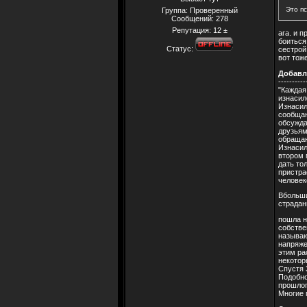
Это п
Группа: Проверенный
Сообщений:
278
Репутация:
12
±
ага. и 
боиться 
Статус:
сестрой.
вот тож
Добавл
----------
"Каждая
изнасил
Изнасил
сообщаю
обсужда
друзьям
обращаю
Изнасил
втором 
дать то
пристра
человек
Вбольши
страдан
пошла н
собстве
называю
напряже
этим ра
некотор
Спустя 
Подобно
прошлог
Многие 