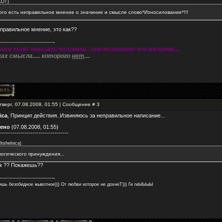
KOT
)
кого есть неправильное мнение о значиние и смысле слово*Износилование*!!!
еправильное мнение, это как??
Боги хотят наказать человека - они исполняют его желания....
ках смысла..... которого
нет
....
тверг, 07.08.2008, 01:55 | Сообщение #
3
ica
, Принцип действия..Извиняюсь за неправильное написание...
ено
(07.08.2008, 01:55)
-----------------------------------
Otshelnica
)
логического принуждения...
ак ?? Покажешь??
ишь безобидное жывотное))) От любви которое не дохнеТ))) Ги гиЫЫыЫ