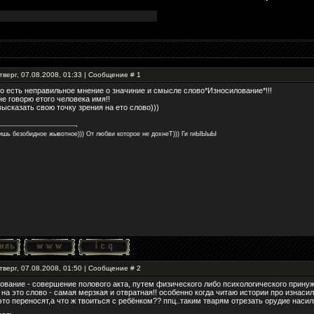
тверг, 07.08.2008, 01:33 | Сообщение #
1
го есть неправильное мнение о значиние и смысле слово*Износилование*!!!
не говорю етого человека имя!!
ысказать свою точку зрения на ето слово)))
ишь безобидное жывотное))) От любви которое не дохнеТ))) Ги гиЫЫыЫ
тверг, 07.08.2008, 01:50 | Сообщение #
2
ование - совершение полового акта, путем физического либо психологического принуж
 на это слово - самая мерзкая и отвратная!! особенно когда читаю истории про изнасил
это переносят,а что ж твоиться с ребёнком?? ппц..таким тварям отрезать орудие насил