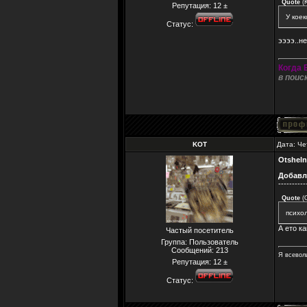
Quote
(
Репутация:
12
±
У кое
Статус:
ээээ..н
Когда 
в поис
KOT
Дата: Че
Otsheln
Добавл
----------
Quote
(
психо
А ето к
Частый посетитель
Группа: Пользователь
Сообщений:
213
Я всевол
Репутация:
12
±
Статус: