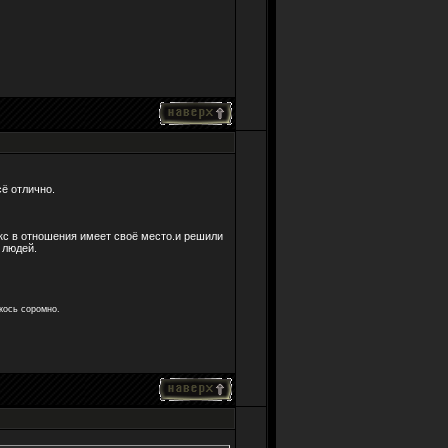
ё отлично.
кс в отношения имеет своё место.и решили
 людей.
якось соромно.