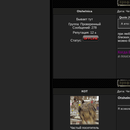
Otshelnica
Дата: Че
Quote
(
Бывает тут
А ето 
Группа: Проверенный
Сообщений:
278
Репутация:
12
±
при люб
близких
Статус:
можно б
Когда 
в поис
KOT
Дата: Че
Otsheln
Я всевол
Частый посетитель