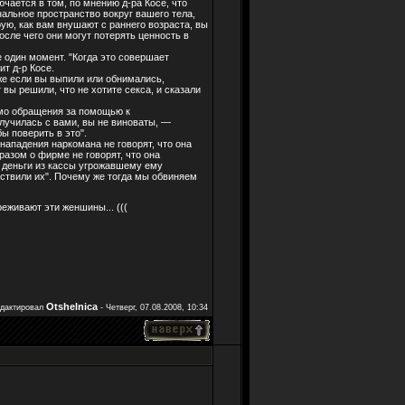
чается в том, по мнению д-ра Косе, что
альное пространство вокруг вашего тела,
рую, как вам внушают с раннего возраста, вы
осле чего они могут потерять ценность в
 один момент. "Когда это совершает
ит д-р Косе.
же если вы выпили или обнимались,
вы решили, что не хотите секса, и сказали
имо обращения за помощью к
лучилась с вами, вы не виноваты, —
ы поверить в это".
нападения наркомана не говорят, что она
разом о фирме не говорят, что она
ал деньги из кассы угрожавшему ему
ствили их". Почему же тогда мы обвиняем
реживают эти женшины... (((
Otshelnica
едактировал
-
Четверг, 07.08.2008, 10:34