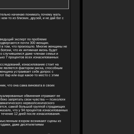
твительно начинаю понимать почему мать
кем-то из близких, друзей, и не дай бог с
 ведущий эксперт по проблеме
одвергаются почти 300 женщин.
й в том, что произошло. Многие женщины не
боязни, что их интимная жизнь будет
т о случившемся даже членам семьи и
лько 7 процентов всех изнасилованных
сследований, изнасилование стоит на
ие является фактором риска, способным
женщина устраивает себе допрос с
тот бар или еще какое-то место с этим
и, что она сама виновата в своих
завуалированные обвинения отражают ее
боко запрятать свои чувства — психологи
равматического нервнопсихического
ается, самой большой группой страдающих
казало, что у 94 процентов изнасилованных
течение 12 дней после изнасилования.
 мысленным взором возникают сцены из
годами, даже десятилетиями