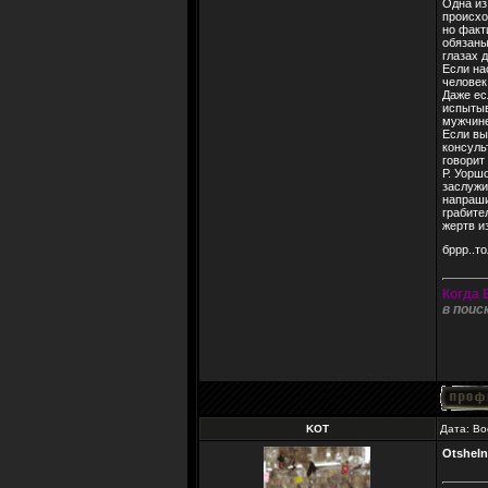
Одна из
происхо
но факт
обязаны
глазах 
Если на
человек
Даже ес
испытыв
мужчине
Если вы
консуль
говорит
Р. Уорш
заслужи
напраши
грабите
жертв и
бррр..т
Когда 
в поис
KOT
Дата: Во
Otsheln