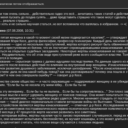
сихически потом отображаеться.
при том очень сильно... действительно гадко это всё... анчитаюсь таких статей и дейс
меня пускать до поздна гулять.... даже представить страшно что такое могут сделать с 
.. реально страшно...
е хоть и не сильно научная статься..но вот вспомнила что валялась в избранном. ->
=(
ено
(07.08.2008, 10:31)
-----------------------------------
 пятая женщина в какой-то момент своей жизни подвергается насилию", — утверждает
ования Мэри Косе, доктор философии, профессор психиатрии. Каждый день насилию п
ование — одно из нескольких преступлений, жертва которого рискует быть обвиненно
т о преступлении из боязни, что их посчитают спровоцировавшими изнасилование, из 
ться на открытых судебных заседаниях. Некоторые жертвы изнасилования не говоря
. Неудивительно, что об этом виде преступлений реже всего сообщается властям. То
тся в полицию.
ование — серьезная травма с далеко идущими последствиями. По данным одного из и
месте после военных действий по влиянию на внутренний мир женщины. Изнасилован
лчок развитию душевного заболевания, исключая шизофрению. "После изнасилования 
стием: дала ли она какой-нибудь повод? как она разговаривала? почему она пошла в э
ом? в чем она совершила ошибку?" — говорит д-р Косе.
нстве своем общество — и часто окружающие — поддерживают женщину в ее убеждени
иях. "Если бы ты не носила эту мини-юбку... Если бы ты не
а эту вечеринку... Если бы ты не выпила... Если бы ты сопротивлялась..." Эти плохо 
нные мысли и могут удержать женщину от поисков помощи. Она может попытаться глу
т это неприятием, — но подобное редко удается. Многие начинают страдать от постт
ния — такой диагноз первоначально ставили ветеранам войны во Вьетнаме. "Оказыв
сстройством являются жертвы изнасилования", — отмечает д-р Косе. Исследование по
ые из симптомов посттравматического нервно-психического напряжения появляются в 
3 месяца у 47 процентов жертв насилия развились все симптомы.
 ветеранам войны, жертвы насилия часто заново переживают случившееся, перед их
о, они начинают испытывать беспокойство, их мучают кошмары, и это может длиться 
предпочитают считать, что плохие вещи случаются с плохими людьми.