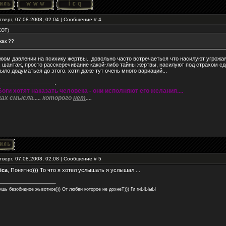
тверг, 07.08.2008, 02:04 | Сообщение #
4
KOT
)
как ??
юом давлении на психику жертвы.. довольно часто встречаеться что насилуют угрожая
, шантаж, просто расскеречивание какой-либо тайны жертвы, насилуют под страхом сд
ыло додуматься до этого. хотя даже тут очень много вариаций...
Боги хотят наказать человека - они исполняют его желания....
ках смысла..... которого
нет
....
тверг, 07.08.2008, 02:08 | Сообщение #
5
ica
, Понятно))) То что я хотел услышать я услышал....
ишь безобидное жывотное))) От любви которое не дохнеТ))) Ги гиЫЫыЫ