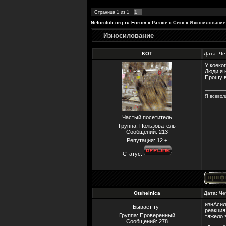
1
Страница
1
из
1
Neforclub.org.ru Forum
»
Разное
»
Секс
»
Износилование
Износилование
KOT
Дата: Че
У коеко
Люди я 
Прошу в
Я всевол
Частый посетитель
Группа: Пользователь
Сообщений:
213
Репутация:
12
±
Статус:
Otshelnica
Дата: Че
изнАсил
Бывает тут
реакция
Группа: Проверенный
тяжело 
Сообщений:
278