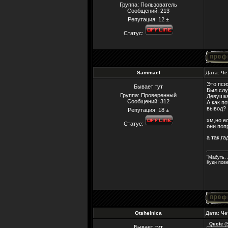
Группа: Пользователь
Сообщений:
213
Репутация:
12
±
Статус:
Sammael
Дата: Че
Это пси
Бывает тут
Был слу
Группа: Проверенный
Девушка
Сообщений:
312
А как п
вывод?
Репутация:
18
±
хм,но е
Статус:
они поп
а так,га
"Мабуть, 
Куди пов
Otshelnica
Дата: Че
Quote
(
Бывает тут