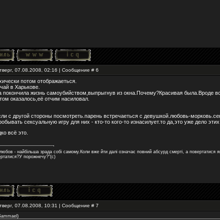
тверг, 07.08.2008, 02:16 | Сообщение #
6
хически потом отображаеться.
чай в Харькове.
 покончила жизнь самоубийством,выпрыгнув из окна.Почему?Красивая была.Вроде вс
отом оказалось,её отчим насиловал.
сли с другой стороны посмотреть.парень встречаеться с девушкой.любовь-морковь.се
робывать сексуальную игру для них - кто-то кого-то изнасилует.то да,это уже дело этих
дко всё это.
любов - найбільша зрада собі самому.Коли вже йти далі означає повний абсурд смерті, а повертатися 
ертатися?У порожнечу?"(с)
тверг, 07.08.2008, 10:31 | Сообщение #
7
Sammael
)