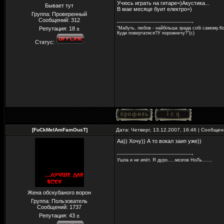
Учюсь играть на гитаре=)Акустика...
Бывает тут
В мае месяце буит електро=)
Группа: Проверенный
Сообщений:
312
Репутация:
18
±
"Мабуть, любов - найбільша зрада собі самому.Ко
Куди повертатися?У порожнечу?"(с)
Статус:
[FuCkMeIAmFamOusT]
Дата: Четверг, 13.12.2007, 16:46 | Сообще
Аа)) Хочу)) А то вокал заип уже))
Ушла и не ипёт. Я дуро.....мозгов НоЛь.......
Жена обскубаного ворон
Группа: Пользователь
Сообщений:
1737
Репутация:
43
±