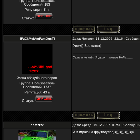
Группа: Пользователь
Сообщений:
183
Репутация:
11
±
Статус:
[FuCkMeIAmFamOusT]
Дата: Четверг, 13.12.2007, 22:16 | Сообще
Увож)) Бес слов))
Ушла и не ипёт. Я дуро.....мозгов НоЛь.......
Жена обскубаного ворон
Группа: Пользователь
Сообщений:
1737
Репутация:
43
±
Статус:
eXtazzze
Дата: Среда, 19.12.2007, 01:51 | Сообщен
А я играю на фрутилупсе)))))))))))))))0