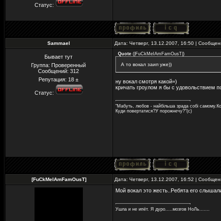
Статус:
Sammael
Дата: Четверг, 13.12.2007, 16:50 | Сообще
Quote
(
|FuCkMeIAmFamOusT|
)
Бывает тут
А то вокал заип уже))
Группа: Проверенный
Сообщений:
312
Репутация:
18
±
ну вокал смотря какой=)
кричать гроулом я бы с удовольствием п
Статус:
"Мабуть, любов - найбільша зрада собі самому.Ко
Куди повертатися?У порожнечу?"(с)
[FuCkMeIAmFamOusT]
Дата: Четверг, 13.12.2007, 16:52 | Сообще
Мой вокал это жесть..Ребята его слышали
Ушла и не ипёт. Я дуро.....мозгов НоЛь.......