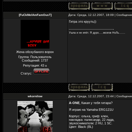
[FuCkMeIAmFamOusT]
Дата: Среда, 12.12.2007, 18:09 | Сообщен
Гитра это крууть))
Ушла и не ипёт. Я дуро.....мозгов НоЛь.......
Жена обскубаного ворон
Группа: Пользователь
Сообщений:
1737
Репутация:
43
±
Статус:
wkornilow
Дата: Среда, 12.12.2007, 23:44 | Сообщен
A-ONE
, Какая у тебя гитара?
Я играю на Yamaha ERG121U
Корпус: ольха, гриф: клен,
накладка: палисандр, 22 лада,
звукосниматели: 2 HU, 1 SC.
Цвет: Black (BL)