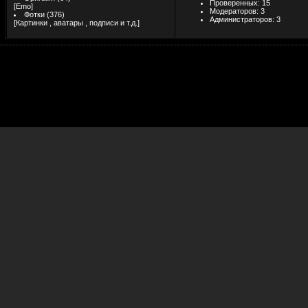
Проверенных:
15
[
Emo
]
Модераторов: 3
Фотки
(376)
Администраторов: 3
[
Картинки , аватары , подписи и т.д.
]