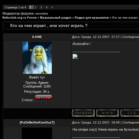
1
Страница
1
из
4
2
3
4
»
Модератор форума:
wkornilow
Neforclub.org.ru Forum
»
Музыкальный раздел
»
Раздел для музыкантов
»
Кто на чем играет 
Кто на чем играет , или хочет играть ?
A-ONE
Дата: Среда, 12.12.2007, 17:17 | Сообщен
Излогайте !
Живёт тут
Группа: Админ
Сообщений:
1180
Репутация:
39
±
Статус:
[FuCkMeIAmFamOusT]
Дата: Среда, 12.12.2007, 18:06 | Сообщен
На гитаре хоу)) Умею играть на бутылках)