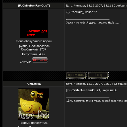
[FuCkMeIAmFamOusT]
Дата: Четверг, 13.12.2007, 18:11 | Сообще
((= Увожаю)) какая??
Ушла и не ипёт. Я дуро.....мозгов НоЛь.......
Жена обскубаного ворон
Группа: Пользователь
Сообщений:
1737
Репутация:
43
±
Статус:
A-matorka
Дата: Четверг, 13.12.2007, 22:10 | Сообще
[FuCkMeIAmFamOusT]
, акустиКА
Эй ты посмотри мне в глаза, вскрой своё тело, по
Частый посетитель