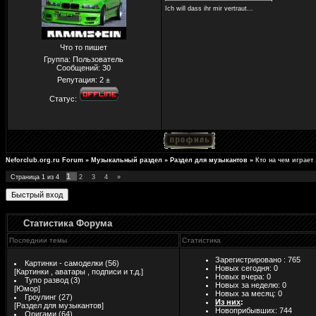
Ich will dass ihr mir vertraut...
Что то пишет
Группа: Пользователь
Сообщений:
30
Репутация:
2
±
Статус:
Neforclub.org.ru Forum
»
Музыкальный раздел
»
Раздел для музыкантов
»
Кто на чем играет 
1
Страница
1
из
4
2
3
4
»
Статистика Форума
Последнии темы
Статистика
Зарегистрировано : 765
Картинки - самоделки
(56)
Новых сегодня: 0
[
Картинки , аватары , подписи и т.д.
]
Новых вчера: 0
Тупо развод
(3)
Новых за неделю: 0
[
Юмор
]
Новых за месяц: 0
Гроулинг
(27)
Из них
:
[
Раздел для музыкантов
]
Новоприбывших: 744
Оригами
(64)