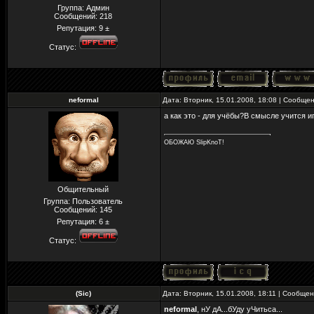
Группа: Админ
Сообщений:
218
Репутация:
9
±
Статус:
neformal
Дата: Вторник, 15.01.2008, 18:08 | Сообще
а как это - для учёбы?В смысле учится и
ОБОЖАЮ SlipKnoT!
Общительный
Группа: Пользователь
Сообщений:
145
Репутация:
6
±
Статус:
(Sic)
Дата: Вторник, 15.01.2008, 18:11 | Сообще
neformal
, нУ дА...бУду уЧитьса...