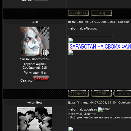
(Sic)
Дата: Вторник, 15.01.2008, 21:41 | Сообще
neformal
, еЛектро....
Частый посетитель
Группа: Админ
Сообщений:
218
Репутация:
9
±
Статус:
wkornilow
Дата: Пятница, 04.07.2008, 17:30 | Сообще
neformal
, google.ru
neformal
, Электро.
(Sic)
, для учёбы как по мне можно исполь