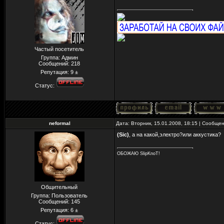
Частый посетитель
Группа: Админ
Сообщений:
218
Репутация:
9
±
Статус:
neformal
Дата: Вторник, 15.01.2008, 18:15 | Сообще
(Sic)
, а на какой,электро?или аккустика?
ОБОЖАЮ SlipKnoT!
Общительный
Группа: Пользователь
Сообщений:
145
Репутация:
6
±
Статус: