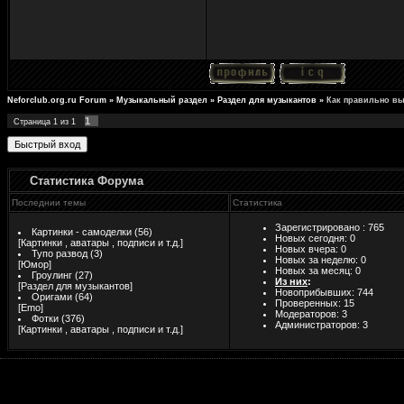
Neforclub.org.ru Forum
»
Музыкальный раздел
»
Раздел для музыкантов
»
Как правильно вы
1
Страница
1
из
1
Статистика Форума
Последнии темы
Статистика
Зарегистрировано : 765
Картинки - самоделки
(56)
Новых сегодня: 0
[
Картинки , аватары , подписи и т.д.
]
Новых вчера: 0
Тупо развод
(3)
Новых за неделю: 0
[
Юмор
]
Новых за месяц: 0
Гроулинг
(27)
Из них
:
[
Раздел для музыкантов
]
Новоприбывших: 744
Оригами
(64)
Проверенных:
15
[
Emo
]
Модераторов: 3
Фотки
(376)
Администраторов: 3
[
Картинки , аватары , подписи и т.д.
]