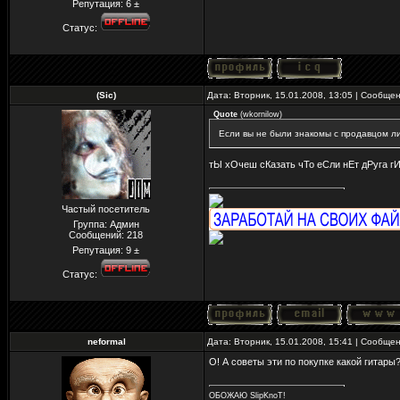
Репутация:
6
±
Статус:
(Sic)
Дата: Вторник, 15.01.2008, 13:05 | Сообще
Quote
(
wkornilow
)
Если вы не были знакомы с продавцом ли
тЫ хОчеш сКазать чТо еСли нЕт дРуга гИ
Частый посетитель
Группа: Админ
Сообщений:
218
Репутация:
9
±
Статус:
neformal
Дата: Вторник, 15.01.2008, 15:41 | Сообще
О! А советы эти по покупке какой гитары
ОБОЖАЮ SlipKnoT!