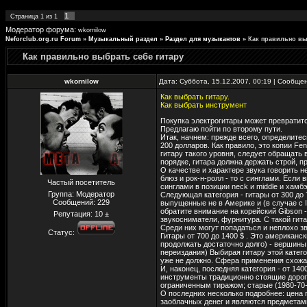
1
Страница
1
из
1
Модератор форума:
wkornilow
Neforclub.org.ru Forum
»
Музыкальный раздел
»
Раздел для музыкантов
»
Как правильно вы
Как правильно выбрать себе гитару
wkornilow
Дата: Суббота, 15.12.2007, 00:19 | Сообще
Как выбрать гитару.
Как выбрать инструмент
Покупка электрогитары может превратитс
Предлагаю пойти по второму пути.
Итак, начнем: прежде всего, определитес
200 долларов. Как правило, это копии Fend
гитару такого уровня, следует обращать
порядке, гитара должна держать строй, 
О качестве и характере звука говорить н
блюз и рок-н-ролл - то с синглами. Если
Частый посетитель
синглами в позиции neck и middle и хамбэ
Группа: Модератор
Следующая категория - гитары от 300 до 
Сообщений:
229
выпущенные не в Америке и (в случае с I
обратите внимание на корейский Gibson -
Репутация:
10
±
звукосниматели, фурнитура. С такой гит
Среди них могут попадаться и неплохо 
Статус:
Гитары от 700 до 1400 $ . Это американск
продолжать достаточно долго) - вершины
переиздания) Выбирая гитару этой кате
уже не должно. Сфера применения схожа
И, наконец, последняя категория - от 1
инструменты традиционно стоящие дорого
ограниченным тиражом; старые (1980-70-6
О последних несколько подробнее: цена г
заоблачных денег и являются предметами