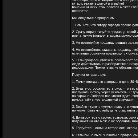
гитару, езжайте домой и играйте!
Конечно от всех этих советов может слег
непростое.
Как общаться с продавцом:
1.Помните, что гитару гораздо проще куп
2. Сразу сориентируйте продавца, какой
впечатление (повалять дурака можно сра
3. Не позволяйте продавцу решать за вас
4. Не стесняйтесь задавать продавцу лю
если ваши сомнения подтвердятся спуст
5. Если продавец увлекся, показывает ва
люди действительно разбираются в гитар
информацию. Помните вы не обязаны поку
Покупка гитары с рук:
1. Почти всегда это выигрыш в цене 30-4
2. Будьте осторожны: есть риск, что вас
послушать гитару через усилитель. С др
на окраине Люберец вас может ждать тол
волосатый» в нестандартной ситуации.
3. Знайте - купить чужую гитару это ку
но может быть что нибудь, что заставит 
4. Договоритесь о сроках возврата, один
подскажет на что можно не обращать вним
5. Торгуйтесь, если на гитаре есть сколы
6. Если вы не были знакомы с продавцом 