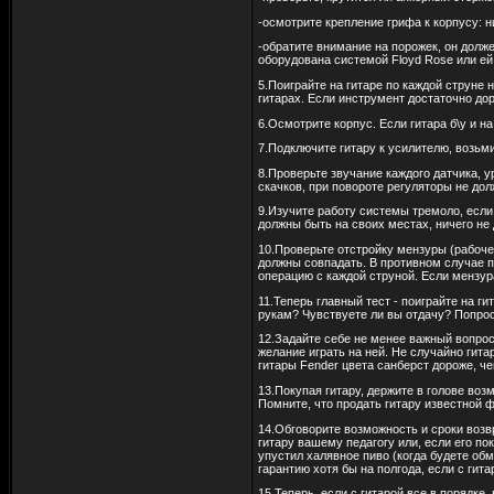
-осмотрите крепление грифа к корпусу: н
-обратите внимание на порожек, он долже
оборудована системой Floyd Rose или ей
5.Поиграйте на гитаре по каждой струне 
гитарах. Если инструмент достаточно дор
6.Осмотрите корпус. Если гитара б\у и н
7.Подключите гитару к усилителю, возьми
8.Проверьте звучание каждого датчика, у
скачков, при повороте регуляторы не до
9.Изучите работу системы тремоло, если 
должны быть на своих местах, ничего не
10.Проверьте отстройку мензуры (рабочей
должны совпадать. В противном случае по
операцию с каждой струной. Если мензура
11.Теперь главный тест - поиграйте на г
рукам? Чувствуете ли вы отдачу? Попрос
12.Задайте себе не менее важный вопрос
желание играть на ней. Не случайно гита
гитары Fender цвета санберст дороже, че
13.Покупая гитару, держите в голове воз
Помните, что продать гитару известной 
14.Обговорите возможность и сроки возв
гитару вашему педагогу или, если его по
упустил халявное пиво (когда будете обм
гарантию хотя бы на полгода, если с гита
15.Теперь, если с гитарой все в порядке