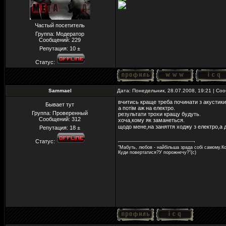
Частый посетитель
Группа: Модератор
Сообщений:
229
Репутация:
10
±
Статус:
Sammael
Дата: Понедельник, 28.07.2008, 19:21 | С
вчитись краще треба починати з акустики
Бывает тут
а потім аж на електро.
Группа: Проверенный
результати трохи кращу будуть.
Сообщений:
312
хоча,кому як заманеться.
щодо мене,на заняття ходжу з електро,а 
Репутация:
18
±
Статус:
"Мабуть, любов - найбільша зрада собі самому.Ко
Куди повертатися?У порожнечу?"(с)