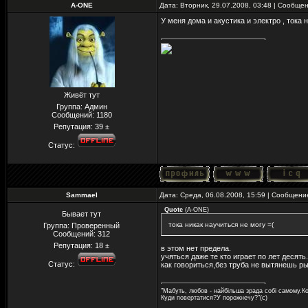
A-ONE
Дата: Вторник, 29.07.2008, 03:48 | Сообще
У меня дома и акустика и электро , тока 
Живёт тут
Группа: Админ
Сообщений:
1180
Репутация:
39
±
Статус:
Sammael
Дата: Среда, 06.08.2008, 15:59 | Сообщен
Quote
(
A-ONE
)
Бывает тут
тока никак научиться не могу =(
Группа: Проверенный
Сообщений:
312
Репутация:
18
±
в этом нет предела.
учяться даже те кто играет по лет десять.
Статус:
как говориться,без труба не вытянешь ры
"Мабуть, любов - найбільша зрада собі самому.Ко
Куди повертатися?У порожнечу?"(с)