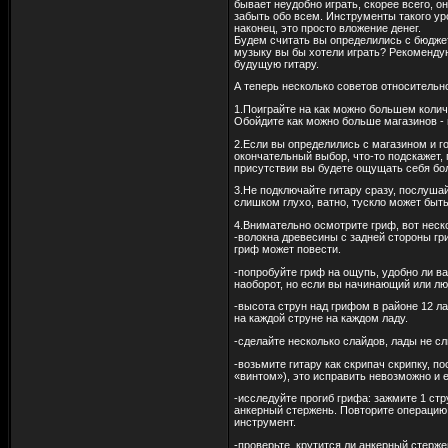
бывает неудобно играть, скорее всего, о
забыть обо всем. Инструменты такого ур
наконец, это просто вложение денег.
Будем считать вы определились с бюдже
музыку вы бы хотели играть? Рекомендую
будущую гитару.
А теперь несколько советов относительн
1.Поиграйте на как можно большем количе
Обойдите как можно больше магазинов -
2.Если вы определились с магазином и г
окончательный выбор, что-то подскажет, 
присутствии вы будете ощущать себя боле
3.Не подключайте гитару сразу, послушай
слишком глухо, ватно, тускло может быт
4.Внимательно осмотрите гриф, вот нес
-волокна древесины с задней стороны гр
гриф может повести.
-попробуйте гриф на ощупь, удобно ли в
наоборот, но если вы начинающий или л
-высота струн над грифом в районе 12 ла
на каждой струне на каждом ладу.
-сделайте несколько слайдов, лады не 
-возьмите гитару как скрипач скрипку, п
«винтом»), это исправить невозможно и е
-исследуйте прогиб грифа: зажмите 1 стр
анкерный стержень. Повторите операцию н
инструмент.
-проверьте, крутится ли анкерный стерже