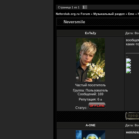
1
Страница
1
из
1
Neforclub.org.ru Forum
»
Музыкальный раздел
»
Emo
»
Neversmile
ExTaZy
Дата: Во
вообщем
каких-т
--
Частый посетитель
Группа: Пользователь
Сообщений:
169
Репутация:
6
±
Статус:
A-ONE
Дата: Во
неплоха