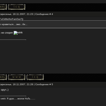
скресенье, 18.11.2007, 21:23 | Сообщение #
4
|FuCkMeIAmFamOusT|
)
 нравиться....эмо...бе...
х не спорят
скресенье, 18.11.2007, 21:28 | Сообщение #
5
 орут..)
 ипёт. Я дуро.....мозгов НоЛь.......