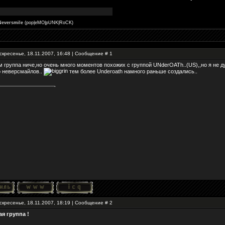
Neversmile
(pop|eMO|pUNK|RoCK)
скресенье, 18.11.2007, 16:48 | Сообщение #
1
 группа ниче,но очень много моментов похожих с группой UNderOATh..(US),,но я не 
о неверсмайлов..
тем более Underoath намного раньше создались..
скресенье, 18.11.2007, 18:19 | Сообщение #
2
я группа !