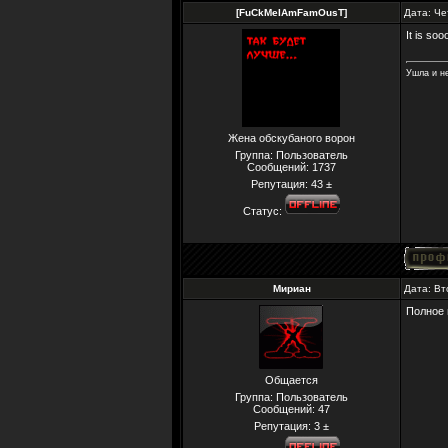
[FuCkMeIAmFamOusT]
Дата: Че
It is so
Ушла и не
Жена обскубаного ворон
Группа: Пользователь
Сообщений:
1737
Репутация:
43
±
Статус:
Мириан
Дата: Вт
Полное 
Общается
Группа: Пользователь
Сообщений:
47
Репутация:
3
±