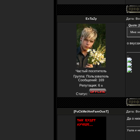
ExTaZy
Дата: Во
Quote
(
Мне не
о вкуса
--
Частый посетитель
Группа: Пользователь
Сообщений:
169
Репутация:
6
±
Статус:
[FuCkMeIAmFamOusT]
Дата: Во
Да о них
Ушла и не