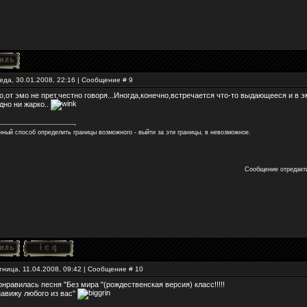
еда, 30.01.2008, 22:16 | Сообщение #
9
о,от эмо не прет,честно говоря...Иногда,конечно,встречается что-то выдающееся и в эмо
дно ни жарко..
ный способ определить границы возможного - выйти за эти границы, в невозможное.
Сообщение отредак
тница, 11.04.2008, 09:42 | Сообщение #
10
онравилась песня "Без мира "(рождественская версия) класс!!!!!
енавижу любого из вас"