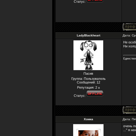
Статус:
LadyBlackheart
Дата: Ср
Не особ
Ни холо
Единствен
Пасив
Группа: Пользователь
Сообщений:
12
Репутация:
2
±
Статус:
Хомка
Дата: Пя
очень п
..." я н