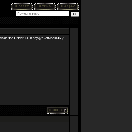
думаю что UNderOATh bбудут копировать у