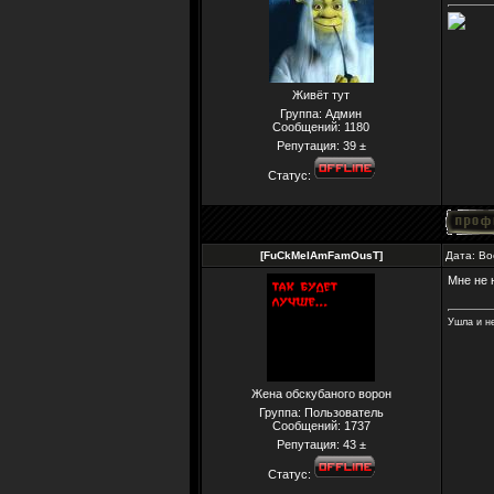
Живёт тут
Группа: Админ
Сообщений:
1180
Репутация:
39
±
Статус:
[FuCkMeIAmFamOusT]
Дата: Во
Мне не н
Ушла и не
Жена обскубаного ворон
Группа: Пользователь
Сообщений:
1737
Репутация:
43
±
Статус: