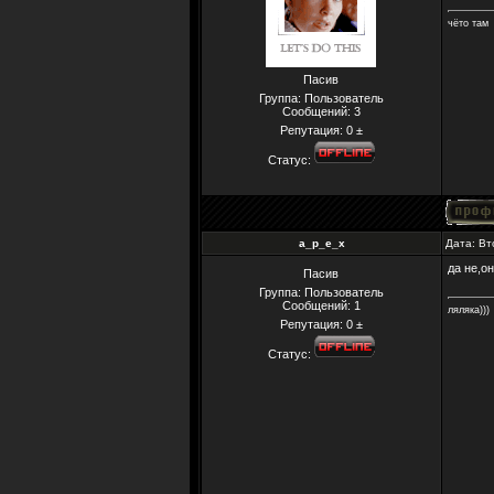
чёто там
Пасив
Группа: Пользователь
Сообщений:
3
Репутация:
0
±
Статус:
a_p_e_x
Дата: Вт
да не,о
Пасив
Группа: Пользователь
Сообщений:
1
ляляка)))
Репутация:
0
±
Статус: