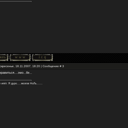
скресенье, 18.11.2007, 18:20 | Сообщение #
3
равиться....эмо...бе...
 ипёт. Я дуро.....мозгов НоЛь.......