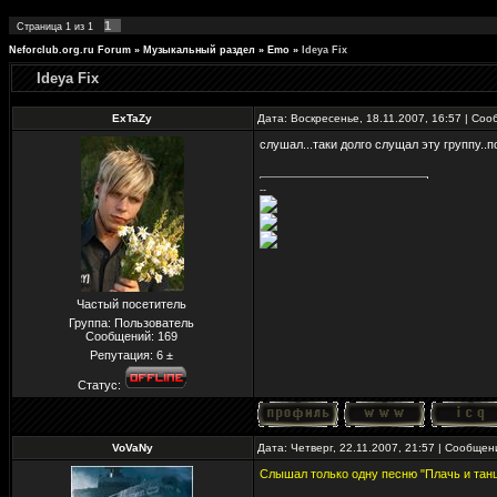
1
Страница
1
из
1
Neforclub.org.ru Forum
»
Музыкальный раздел
»
Emo
»
Ideya Fix
Ideya Fix
ExTaZy
Дата: Воскресенье, 18.11.2007, 16:57 | Со
слушал...таки долго слущал эту группу.
--
Частый посетитель
Группа: Пользователь
Сообщений:
169
Репутация:
6
±
Статус:
VoVaNy
Дата: Четверг, 22.11.2007, 21:57 | Сообще
Слышал только одну песню "Плачь и тан