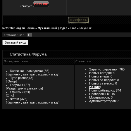
Статус:
Neforclub.org.ru Forum
»
Музыкальный раздел
»
Emo
»
Ideya Fix
1
Страница
1
из
1
Статистика Форума
Последнии темы
Статистика
Зарегистрировано : 765
Картинки - самоделки
(56)
Новых сегодня: 0
[
Картинки , аватары , подписи и т.д.
]
Новых вчера: 0
Тупо развод
(3)
Новых за неделю: 0
[
Юмор
]
Новых за месяц: 0
Гроулинг
(27)
Из них
:
[
Раздел для музыкантов
]
Новоприбывших: 744
Оригами
(64)
Проверенных:
15
[
Emo
]
Модераторов: 3
Фотки
(376)
Администраторов: 3
[
Картинки , аватары , подписи и т.д.
]