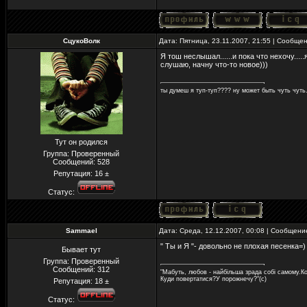
СцукоВолк
Дата: Пятница, 23.11.2007, 21:55 | Сообще
Я тош неслышал......и пока что нехочу...
слушаю, начну что-то новое)))
ты думеш я туп-туп???? ну может быть чуть чуть..
Тут он родился
Группа: Проверенный
Сообщений:
528
Репутация:
16
±
Статус:
Sammael
Дата: Среда, 12.12.2007, 00:08 | Сообщен
" Ты и Я "- довольно не плохая песенка=)
Бывает тут
Группа: Проверенный
Сообщений:
312
"Мабуть, любов - найбільша зрада собі самому.Ко
Куди повертатися?У порожнечу?"(с)
Репутация:
18
±
Статус: