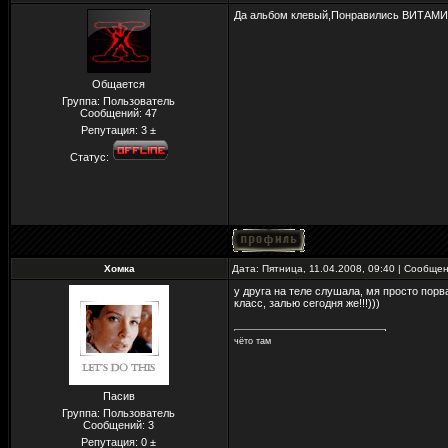
Да альбом клевый,Понравились ВИТА
Общается
Группа: Пользователь
Сообщений:
47
Репутация:
3
±
Статус:
Хомка
Дата: Пятница, 11.04.2008, 09:40 | Сообще
у друга на теле слушала, мя просто порв
класс, залью сегодня же!!!)))
чёто там
Пасив
Группа: Пользователь
Сообщений:
3
Репутация:
0
±