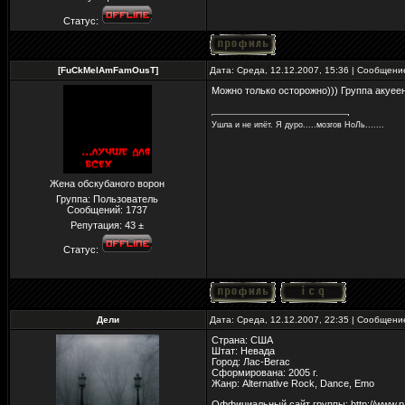
Статус:
[FuCkMeIAmFamOusT]
Дата: Среда, 12.12.2007, 15:36 | Сообщен
Можно только осторожно))) Группа акуеен
Ушла и не ипёт. Я дуро.....мозгов НоЛь.......
Жена обскубаного ворон
Группа: Пользователь
Сообщений:
1737
Репутация:
43
±
Статус:
Дели
Дата: Среда, 12.12.2007, 22:35 | Сообщен
Страна: США
Штат: Невада
Город: Лас-Вегас
Сформирована: 2005 г.
Жанр: Alternative Rock, Dance, Emo
Оффициальный сайт группы: http://www.pan