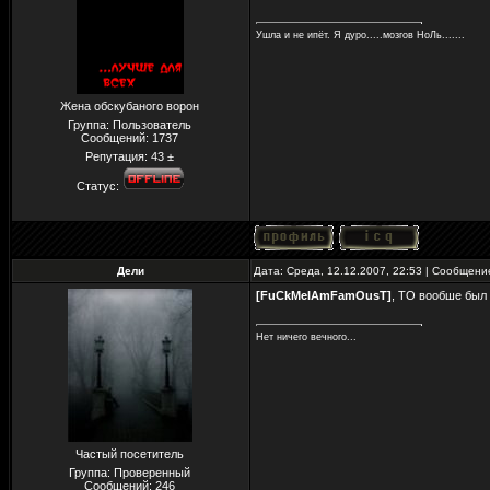
Ушла и не ипёт. Я дуро.....мозгов НоЛь.......
Жена обскубаного ворон
Группа: Пользователь
Сообщений:
1737
Репутация:
43
±
Статус:
Дели
Дата: Среда, 12.12.2007, 22:53 | Сообщен
[FuCkMeIAmFamOusT]
, ТО вообше был
Нет ничего вечного...
Частый посетитель
Группа: Проверенный
Сообщений:
246