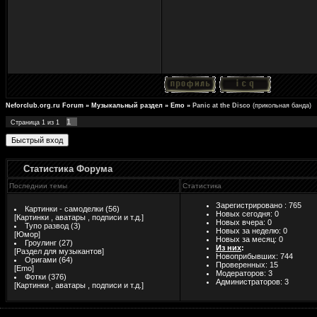
Neforclub.org.ru Forum
»
Музыкальный раздел
»
Emo
»
Panic at the Disco
(прикольная банда)
1
Страница
1
из
1
Статистика Форума
Последнии темы
Статистика
Зарегистрировано : 765
Картинки - самоделки
(56)
Новых сегодня: 0
[
Картинки , аватары , подписи и т.д.
]
Новых вчера: 0
Тупо развод
(3)
Новых за неделю: 0
[
Юмор
]
Новых за месяц: 0
Гроулинг
(27)
Из них
:
[
Раздел для музыкантов
]
Новоприбывших: 744
Оригами
(64)
Проверенных:
15
[
Emo
]
Модераторов: 3
Фотки
(376)
Администраторов: 3
[
Картинки , аватары , подписи и т.д.
]