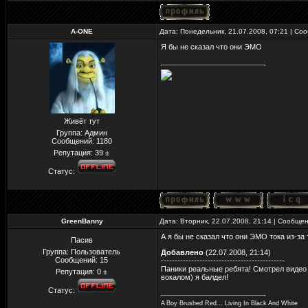
A-ONE
Дата: Понедельник, 21.07.2008, 07:21 | С
Я бы не сказал что они ЭМО
Живёт тут
Группа: Админ
Сообщений:
1180
Репутация:
39
±
Статус:
GreenBanny
Дата: Вторник, 22.07.2008, 21:14 | Сообще
А я бы не сказал что они ЭМО тока из-за
Пасив
Группа: Пользователь
Добавлено
(22.07.2008, 21:14)
Сообщений:
15
---------------------------------------------
Паники реальные ребята! Смотрел видео 
Репутация:
0
±
вокалом) я балдел!
Статус:
A Boy Brushed Red... Living In Black And White