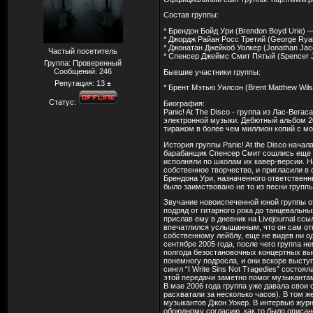
Состав группы:
* Брендон Бойд Ури (Brendon Boyd Urie) —
* Джордж Райан Росс Третий (George Ryan 
* Джонатан Джейкоб Уолкер (Jonathan Jaco
Частый посетитель
* Спенсер Джеймс Смит Пятый (Spencer J
Группа: Проверенный
Сообщений:
246
Бывшие участники группы:
Репутация:
13
±
* Брент Мэтью Уилсон (Brent Matthew Wilso
Статус:
Биография:
Panic! At The Disco - группа из Лас-Ве
электронной музыки. Дебютный альбом 200
тиражом в более чем миллион копий с мо
История группы Panic! At the Disco начал
барабанщик Спенсер Смит сошлись еще в 
исполняли по школам их кавер-версии. Н
собственное творчество, и пригласили в 
Брендона Ури, назначенного ответственны
было заимствовано не то из песни группы
Звучание новоиспеченной юной группы от
подряд от гитарного рока до танцевальны
прислав ему в дневник на Livejournal сс
впечатлился услышанным, что он сам отп
собственному лейблу, еще не видев ни од
сентябре 2005 года, после чего группа 
полгода безостановочных концертных выс
понемногу подросла, и они вскоре выступ
сингл “I Write Sins Not Tragedies” состо
этой передачи заметно помог музыкантам
В мае 2006 года группа уже давала свои
расхватали за несколько часов). В том 
музыкантов Джон Уокер. В интервью журна
обоюдному согласию, как то было описан