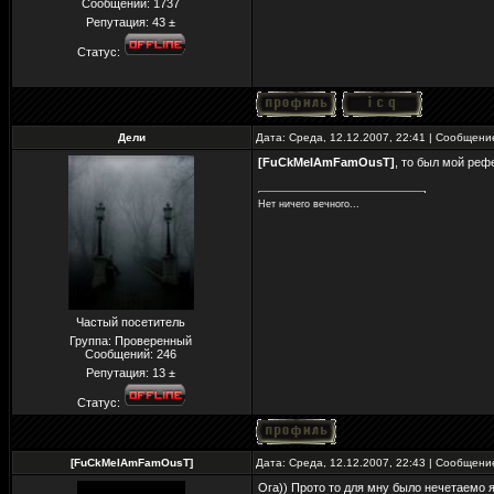
Сообщений:
1737
Репутация:
43
±
Статус:
Дели
Дата: Среда, 12.12.2007, 22:41 | Сообщен
[FuCkMeIAmFamOusT]
, то был мой реф
Нет ничего вечного...
Частый посетитель
Группа: Проверенный
Сообщений:
246
Репутация:
13
±
Статус:
[FuCkMeIAmFamOusT]
Дата: Среда, 12.12.2007, 22:43 | Сообщен
Ога)) Прото то для мну было нечетаемо 