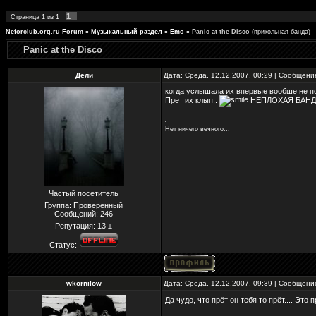
1
Страница
1
из
1
Neforclub.org.ru Forum
»
Музыкальный раздел
»
Emo
»
Panic at the Disco
(прикольная банда)
Panic at the Disco
Дели
Дата: Среда, 12.12.2007, 00:29 | Сообщен
когда услышала их впервые вообше не 
Прет их клып..
НЕПЛОХАЯ БАНД
Нет ничего вечного...
Частый посетитель
Группа: Проверенный
Сообщений:
246
Репутация:
13
±
Статус:
wkornilow
Дата: Среда, 12.12.2007, 09:39 | Сообщен
Да чудо, что прёт он тебя то прёт.... Это