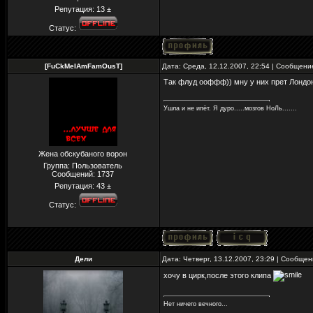
Репутация:
13
±
Статус:
[FuCkMeIAmFamOusT]
Дата: Среда, 12.12.2007, 22:54 | Сообщен
Так флуд ооффф)) мну у них прет Лондон
Ушла и не ипёт. Я дуро.....мозгов НоЛь.......
Жена обскубаного ворон
Группа: Пользователь
Сообщений:
1737
Репутация:
43
±
Статус:
Дели
Дата: Четверг, 13.12.2007, 23:29 | Сообще
хочу в цирк,после этого клипа
Нет ничего вечного...