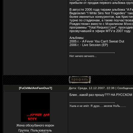
прибыли от продаж первого альбома груп
В августе 2006 года тиражи альбома “A F
Видеоклип “I Write Sins Not Tragedies” т
более именитых конкурентов, как Кристин
турне по стадионам, а также поучаствов
Рождеством» вместе с Мэрилином Мэнсоно
программы “Total Request Live”, проходив
прозвучавшей в эфире MTV в 2007 году.
Альбомы:
2005 г. - A Fever You Can't Sweat Out
2006 г. - Live Session (EP)
Нет ничего вечного...
[FuCkMeIAmFamOusT]
Дата: Среда, 12.12.2007, 22:36 | Сообщен
Блин...какой раз прошу??? НА РУССКО
Ушла и не ипёт. Я дуро.....мозгов НоЛь.......
Жена обскубаного ворон
Группа: Пользователь