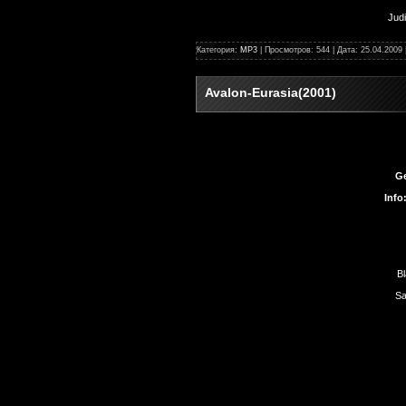
Judi
Категория:
MP3
| Просмотров: 544 | Дата:
25.04.2009
Avalon-Eurasia(2001)
G
Info
B
Sa