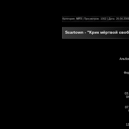
Категория:
MP3
| Просмотров: 1002 | Дата:
26.04.200
Scartown - "Крик мёртвой своб
Альбо
Фор
03
0
07
12