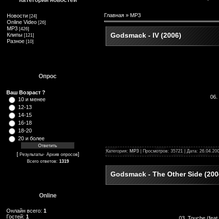
Категории новостей
Главная
»
MP3
Новости
[24]
Online Video
[26]
MP3
[426]
Godsmack - IV (2006)
Клипы
[121]
Разное
[10]
Опрос
Ваш Возраст ?
06.
10 и менее
12-13
14-15
16-18
18-20
20 и более
Категория:
MP3
| Просмотров: 35721 | Дата:
26.04.20
[
·
]
Результаты
Архив опросов
Всего ответов:
1319
Godsmack - The Other Side (200
Online
Онлайн всего:
1
Гостей:
1
03. Touche (feat