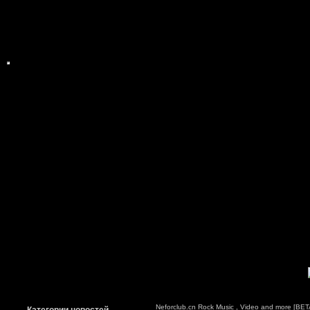
Neforclub.cn Rock Music , Video and more [BETA