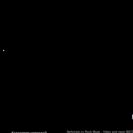
Neforclub.cn Rock Music , Video and more [BETA