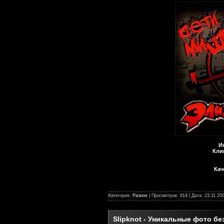
И
Кли
Кач
Категория:
Разное
| Просмотров: 814 | Дата:
23.11.20
Slipknot - Уникальные фото бе