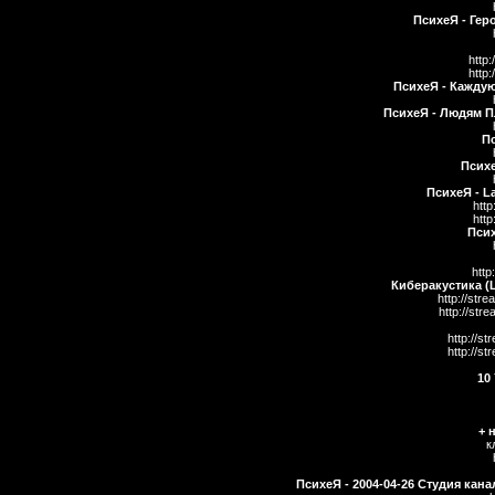
ПсихеЯ - Гер
http:
http:
ПсихеЯ - Каждую
ПсихеЯ - Людям Пл
П
Психе
П
сихеЯ - L
http
http
Псих
http
Киберакустика (L
http://str
http://str
http://st
http://st
10
+ 
к
ПсихеЯ - 2004-04-26 Студия кана