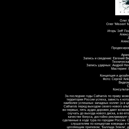
Олег 
Олег 'Mission' 
Игорь 'Jeff' П
Алекс
Алек
Продюсирова
Аран
Запись и сведение: Евгений Ви
Техническа
Запись ударных: Андрей Нен
Мастеринг: 
Концепция и дизайн 
Фото: Сергей 'An
Видеом
С
Консультан
За последние годы Catharsis по праву мож
территории России успеха, зависть к ко
наиболее успешных западных коллег (а в ц
Catharsis перед выходом своего нового ал
во-первых, пять аудио дорожек дают возмо
скучать до выхода нового диска, а во-в
качестве бонуса, достойно рекламирует 
сделанные в ходе тура по городам России.
слушателям по концертам команды и п
цепляющим припевом; ‘Баллада Земли’, д