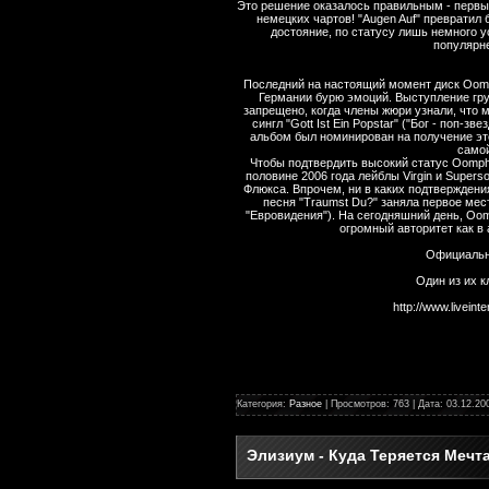
Это решение оказалось правильным - первы
немецких чартов! "Augen Auf" преврати
достояние, по статусу лишь немного 
популярне
Последний на настоящий момент диск Oomph
Германии бурю эмоций. Выступление гр
запрещено, когда члены жюри узнали, что
сингл "Gott Ist Ein Popstar" ("Бог - поп-з
альбом был номинирован на получение это
самой
Чтобы подтвердить высокий статус Oomph!
половине 2006 года лейблы Virgin и Super
Флюкса. Впрочем, ни в каких подтверждения
песня "Traumst Du?" заняла первое мес
"Евровидения"). На сегодняшний день, Oo
огромный авторитет как в 
Официальн
Один из их к
http://www.livein
Категория:
Разное
| Просмотров: 763 | Дата:
03.12.20
Элизиум - Куда Теряется Мечта