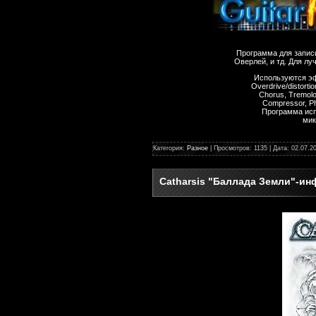
Программа для записи
Оверлей, и тд. Для лу
Используются эф
Overdrive/distorti
Chorus, Tremolo,
Compressor, P
Программа исп
мик
Категория:
Разное
| Просмотров: 1135 | Дата:
02.07.2
Catharsis "Баллада Земли"-и