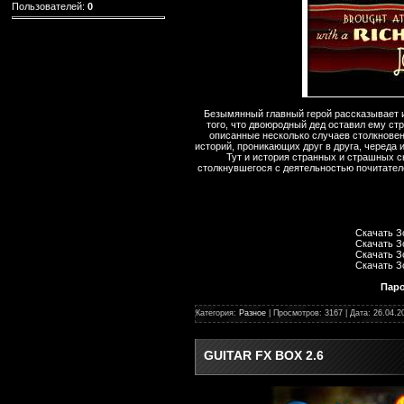
Пользователей:
0
Безымянный главный герой рассказывает и
того, что двоюродный дед оставил ему ст
описанные несколько случаев столкновен
историй, проникающих друг в друга, череда 
Тут и история странных и страшных с
столкнувшегося с деятельностью почитателе
Скачать З
Скачать З
Скачать З
Скачать З
Паро
Категория:
Разное
| Просмотров: 3167 | Дата:
26.04.2
GUITAR FX BOX 2.6