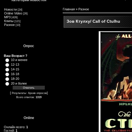
Категории новостей
Главная
»
Разное
Новости
[24]
Online Video
[26]
MP3
[426]
Зов Ктулху/ Call of Ctulhu
Клипы
[121]
Разное
[10]
Опрос
Ваш Возраст ?
10 и менее
12-13
14-15
16-18
18-20
20 и более
[
·
]
Результаты
Архив опросов
Всего ответов:
1319
Online
Онлайн всего:
1
Гостей:
1