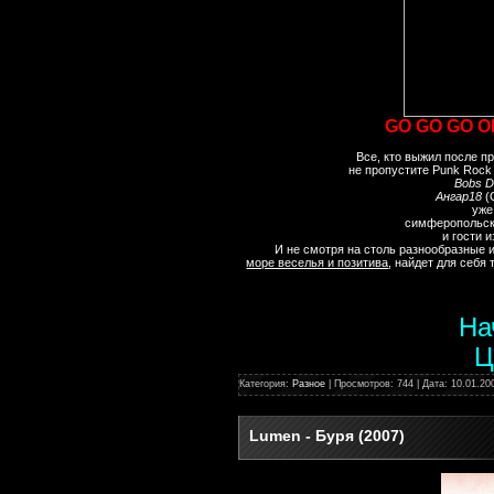
GO GO GO 
Все, кто выжил после пр
не пропустите Punk Rock 
Bobs Do
Ангар18
(
уже
симферопольс
и гости 
И не смотря на столь разнообразные и
море веселья и позитива
, найдет для себя 
На
Ц
Категория:
Разное
| Просмотров: 744 | Дата:
10.01.20
Lumen - Буря (2007)