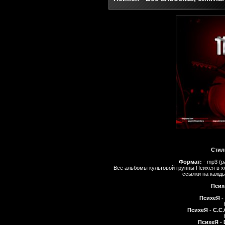
Стил
Формат:
- mp3 (р
Все альбомы культовой группы Психея в х
ссылки на кажды
Психе
ПсихеЯ - 
ПсихеЯ - С.С
ПсихеЯ - 