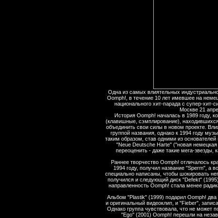
Одна из самых влиятельных индустриально
Oomph!, в течение 10 лет имевшее на немец
национального хит-парада с супер-хит-с
Москве 21 апре
История Oomph! началась в 1989 году, ко
(клавишные, сэмплирование), находившихся
объединить свои силы в новом проекте. Вли
группой названия, однако к 1994 году му
таким образом, став одними из основателей
"Neue Deutsche Harte" ("новая немецкая
переоценить - даже такие мега-звезды, 
Раннее творчество Oomph! отличалось кра
1994 году, получил название "Sperm", а во
специально написаны, чтобы шокировать не
получился и следующий диск "Defekt" (1995
направленность Oomph! стала менее радик
Альбом "Plastik" (1999) подарил Oomph! два 
и оригинальный видеоклип, и "Fieber", запи
Однако группа чувствовала, что не может п
"Ego" (2001) Oomph! перешли на неза