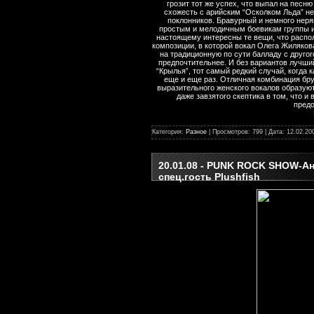
грозит тот же успех, что выпал на песн
схожесть с арийским “Осколком Льда” не
поклонников. Бравурный и немного неря
простым и мелодичным боевикам группы и 
настоящему интересны те вещи, что распо
композиции, в которой вокал Олега Жилякова
на традиционную по сути балладу с другог
предпочтительнее. И без вариантов лучший
“Крылья”, тот самый редкий случай, когда 
еще и еще раз. Отличная комбинация бру
выразительного женского вокалов образуют
даже завзятого скептика в том, что 
предо
Категория:
Разное
| Просмотров: 799 | Дата:
12.02.20
20.01.08 - PUNK ROCK SHOW-Анг
спец.гость Plushfish