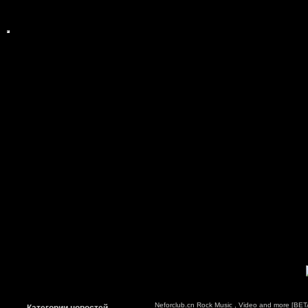
Neforclub.cn Rock Music , Video and more [BETA