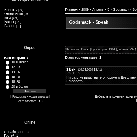
Категории новостей
Главная
»
2009
»
Апрель
»
5
» Godsmack - Sp
Новости
[24]
Online Video
[26]
MP3
[426]
Godsmack - Speak
Клипы
[121]
Разное
[10]
Опрос
Категория:
Клипы
| Просмотров: 1964 | Добавил:
(Sic)
Всего комментариев:
1
Ваш Возраст ?
10 и менее
12-13
1
Bek
(19.04.2009 18:41)
14-15
0
16-18
Ни разу не видел ничего похожего.Довольно 
Елизавета
18-20
20 и более
Добавлять комментарии мо
[
·
]
Результаты
Архив опросов
Всего ответов:
1319
Online
Онлайн всего:
1
Гостей:
1