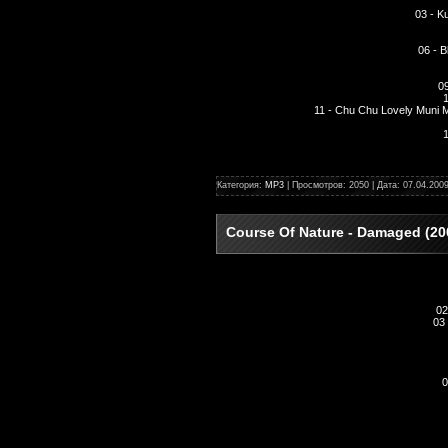
03 - K
06 - 
09
1
11 - Chu Chu Lovely Muni 
Категория:
MP3
| Просмотров: 2050 | Дата:
07.04.200
Course Of Nature - Damaged (20
02
03
0