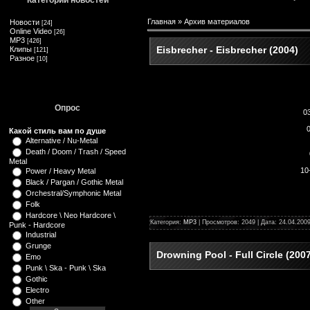
Категории новостей
Главная
»
Архив материалов
Новости
[24]
Online Video
[26]
MP3
[426]
Eisbrecher - Eisbrecher (2004)
Клипы
[121]
Разное
[10]
Опрос
0
Какой стиль вам по душе
Alternative / Nu-Metal
Death / Doom / Trash / Speed
Metal
10
Power / Heavy Metal
Black / Pargan / Gothic Metal
Orchestral/Symphonic Metal
Folk
Hardcore \ Neo Hardcore \
Категория:
MP3
| Просмотров: 2049 | Дата:
24.04.200
Punk - Hardcore
Industrial
Grunge
Drowning Pool - Full Circle (200
Emo
Punk \ Ska - Punk \ Ska
Gothic
Electro
Other