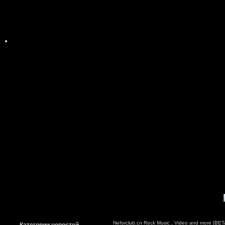
Neforclub.cn Rock Music , Video and more [BETA