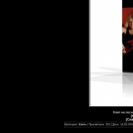
Клип на песн
[
[
Ска
Категория:
Клипы
| Просмотров: 501 | Дата:
18.03.200