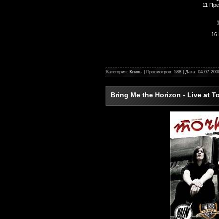
11 Пр
16
Категория:
Клипы
| Просмотров: 588 | Дата:
04.07.200
Bring Me the Horizon - Live at 