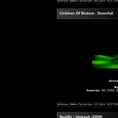
Категория:
Клипы
| Просмотров: 480 | Дата:
04.07.200
Children Of Bodom - Downfall
Испол
Жа
Качество
: AVI, DX50, 
Категория:
Клипы
| Просмотров: 474 | Дата:
04.07.200
Soulfly - Unleash (2008)