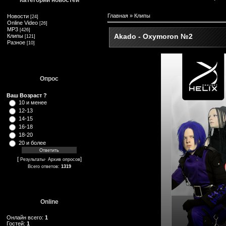
Категории новостей
Главная
»
Клипы
Новости
[24]
Online Video
[26]
MP3
[426]
Akado - Oxymoron №2
Клипы
[121]
Разное
[10]
Опрос
Ваш Возраст ?
10 и менее
12-13
14-15
16-18
18-20
20 и более
[
·
]
Результаты
Архив опросов
Всего ответов:
1319
Online
Онлайн всего:
1
Гостей:
1