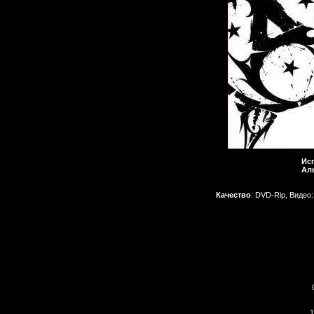
Ис
Ал
Качество
: DVD-Rip, Видео:
1