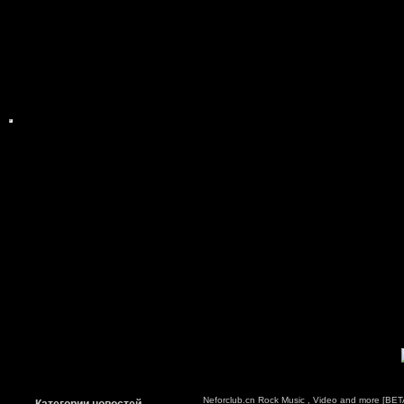
Neforclub.cn Rock Music , Video and more [BETA