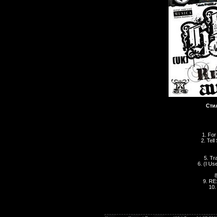
Сти
1. Fo
2. Tel
5. Tr
6. (I U
8
9. RE
10.