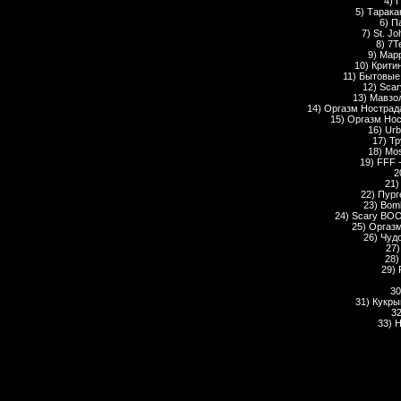
4) 
5) Тарака
6) П
7) St. Jo
8) 7T
9) Мар
10) Крити
11) Бытовые
12) Scar
13) Мавзол
14) Оргазм Нострад
15) Оргазм Нос
16) Urb
17) Тр
18) Mos
19) FFF 
2
21)
22) Пург
23) Bomb
24) Scary BOO
25) Оргазм
26) Чудо
27)
28)
29) 
30
31) Кукры
32
33) 