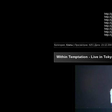
http:/
http:/
http:/
http:/
http:/
http:/
http:/
http:/
Категория:
Клипы
| Просмотров: 625 | Дата:
23.12.200
Within Temptation - Live in Toky