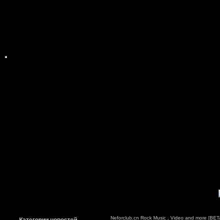
Neforclub.cn Rock Music , Video and more [BETA