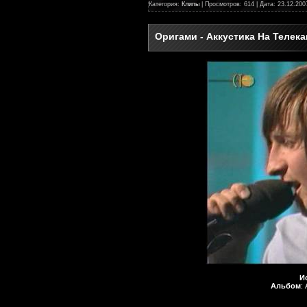
Категория:
Клипы
| Просмотров: 614 | Дата:
23.12.200
Оригами - Аккустика На Телека
И
Альбом
: