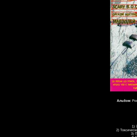
Альбом
: Р
1) 
2) Токсическо
3) 