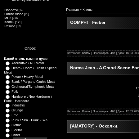
Категории новостей
Главная
»
Клипы
Новости
[24]
Online Video
[26]
MP3
[426]
OOMPH! - Fieber
Клипы
[121]
Разное
[10]
Опрос
Категория:
Клипы
| Просмотров: 485 | Дата:
16.03.200
Какой стиль вам по душе
Alternative / Nu-Metal
Norma Jean - A Grand Scene For 
Death / Doom / Trash / Speed
Metal
Power / Heavy Metal
Black / Pargan / Gothic Metal
Orchestral/Symphonic Metal
С
Folk
Hardcore \ Neo Hardcore \
Punk - Hardcore
Industrial
Grunge
Категория:
Клипы
| Просмотров: 490 | Дата:
12.03.200
Emo
Punk \ Ska - Punk \ Ska
Gothic
[AMATORY] - Осколки.
Electro
Other