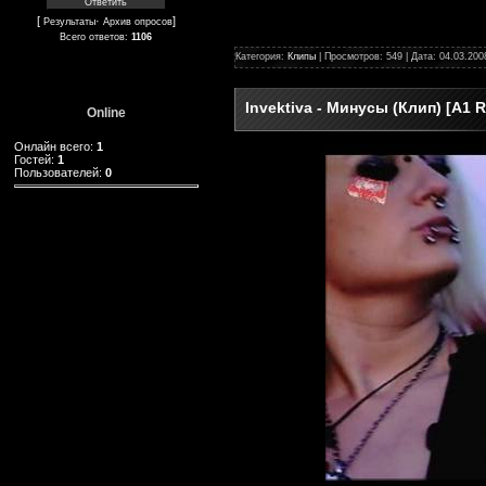
[
·
]
Результаты
Архив опросов
Всего ответов:
1106
Категория:
Клипы
| Просмотров: 549 | Дата:
04.03.200
Invektiva - Минусы (Клип) [A1 R
Online
Онлайн всего:
1
Гостей:
1
Пользователей:
0